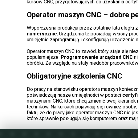
kursów CNC, przygotowujących do uzyskania certyf
.
Operator maszyn CNC – dobre pe
.
Współczesna produkcja przez ostatnie lata uległa z
numerycznie
. Urządzenia te posiadają własny pro
umiejętnie zaprogramują i skonfigurują urządzenie 
.
Operator maszyn CNC to zawód, który staje się ni
popularniejsze.
Programowanie urządzeń CNC
ni
obróbki. Ze względu na stały niedobór pracowników 
.
Obligatoryjne szkolenia CNC
.
Do pracy na stanowisku operatora maszyn konieczn
poświadczają nasze umiejętności w postaci
certyf
maszynami CNC, które chcą zmienić swój kierunek 
techników. Na kursach pojawiają się również osoby
faktu, że do pracy jako operator maszyn CNC nie j
które sprawnie posługują się komputerem oraz maj