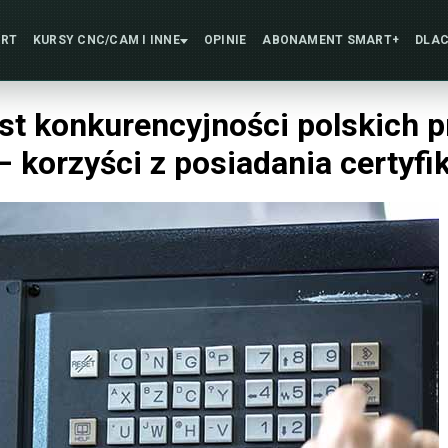
ART
KURSY CNC/CAM
I INNE
OPINIE
ABONAMENT
SMART+
DLAC
st konkurencyjności polskich 
 korzyści z posiadania certyfi