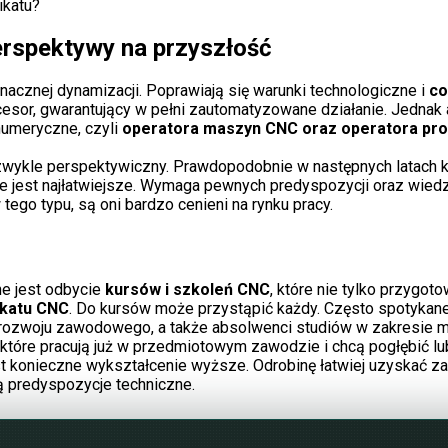
ikatu?
rspektywy na przyszłość
nacznej dynamizacji. Poprawiają się warunki technologiczne i
co
cesor, gwarantujący w pełni zautomatyzowane działanie. Jednak 
numeryczne, czyli
operatora maszyn CNC oraz operatora pr
ezwykle perspektywiczny. Prawdopodobnie w następnych latach
e jest najłatwiejsze. Wymaga pewnych predyspozycji oraz wiedzy
tego typu, są oni bardzo cenieni na rynku pracy.
e jest odbycie
kursów i szkoleń CNC
, które nie tylko przygot
ikatu CNC
. Do kursów może przystąpić każdy. Często spotykan
rozwoju zawodowego, a także absolwenci studiów w zakresie mec
, które pracują już w przedmiotowym zawodzie i chcą pogłębić 
est konieczne wykształcenie wyższe. Odrobinę łatwiej uzyskać 
ą predyspozycje techniczne.