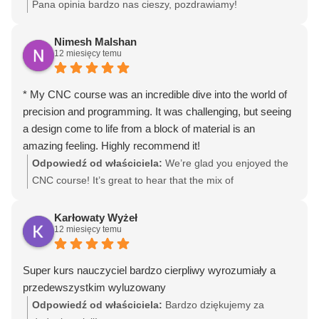
realnie zrozumieć obsługę maszyn i przełożyć teorię na
Pana opinia bardzo nas cieszy, pozdrawiamy!
konkretne umiejętności. Atmosfera podczas zajęć była
bardzo przyjazna, a poziom merytoryczny wysoki.
Nimesh Malshan
12 miesięcy temu
Zdecydowanie polecam ten kurs każdemu, kto chce
rzetelnie i w przyjemny sposób wejść w świat CNC.
* My CNC course was an incredible dive into the world of
precision and programming. It was challenging, but seeing
a design come to life from a block of material is an
amazing feeling. Highly recommend it!
Odpowiedź od właściciela:
We’re glad you enjoyed the
CNC course! It’s great to hear that the mix of
programming, and hands-on results made the experience
rewarding for you. Thanks for recommending us!
Karłowaty Wyżeł
12 miesięcy temu
Super kurs nauczyciel bardzo cierpliwy wyrozumiały a
przedewszystkim wyluzowany
Odpowiedź od właściciela:
Bardzo dziękujemy za