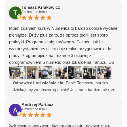
Tomasz Arłukowicz
3 miesiące temu
Moim zdaniem kurs w Numerika to bardzo dobrze wydane
pieniądze. Duży plus za to, że oprócz teorii jest sporo
praktyki. Programuje się zarówno w G-code, jak i z
wykorzystaniem cykli, co daje realne przygotowanie do
pracy. Programujesz na frezarce 3 osiowej z
oprogramowniem Sinumeric oraz tokarce na Fanucu. Do
tego prowadzący dorzucają sporo ciekawostek i
praktycznych wskazówek z własnego doświadczenia, co
fajnie uzupełnia całość.
Odpowiedź od właściciela:
Panie Tomaszu, bardzo
Wykładowcy robią bardzo dobrą robotę — widać, że mają
dziękujemy za obszerną opinię! Jest nam bardzo miło, że
doświadczenie i potrafią przekazać wiedzę. Tłumaczą
szkolenie spełniło oczekiwania kolejnego uczestnika. Na
jasno, a jak trzeba, to wracają do tematu. Często też
szkoleniach dajemy z siebie wszystko i zachęcamy
Andrzej Partacz
4 miesiące temu
zadają pytania, więc trzeba być na bieżąco i naprawdę
uczestników, aby również byli zaangażowani:) Jak Pan
ogarniać, co się dzieje na zajęciach.
zauważył, wspólny cel jest taki, aby przekazać jak
Dodatkowo zapoznajesz się z rysunkiem technicznym,
najwięcej użytecznej wiedzy, a nie odbębnić szkolenie "po
Szkolenie intensywne dużo materiału do przyswojenia,