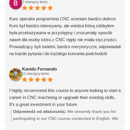
7 miesięcy temu
dzień. "Nigdy nie mów nigdy",ale napewno nigdy nie
zamienię Numeriki na żaden inny ośrodek szkoleniowy.
Jeżeli możliwości pozwolą (bo chęci jak najbardziej są)
Kurs operator programista CNC oceniam bardzo dobrze.
,bez wątpienia skorzystam po raz kolejny z oferty
Kurs był bardzo intensywny, ale wiedza którą zdobyłem
Numeriki Wrocław.
była przekazywana w przystępny i zrozumiały sposób
nawet dla osoby która z CNC nigdy nie miała styczności.
Prowadzący byli świetni, bardzo merytoryczni, odpowiadali
na każde pytania i do każdego kursanta podchodzili
indywidualnie. Poznaliśmy jak działają maszyny i sami
mieliśmy okazję programować maszyny zarówno g-
Kavidu Fernando
11 miesięcy temu
kodem jak i cyklami zapisanymi w maszynie. Na pamiątkę
dostałem detal który wykonaliśmy na jednej z maszyn, a
Michał "sprzedał" nam kilka swoich prywatnych
I highly recommend this course to anyone looking to start a
lifehacków, które na pewno przydadzą się w przyszłej
career in CNC machining or upgrade their existing skills.
pracy na maszynach CNC.
It’s a great investment in your future
Odpowiedź od właściciela:
We sincerely thank you for
participating in our CNC course conducted in English. We
appreciate you taking the time to share your opinion with