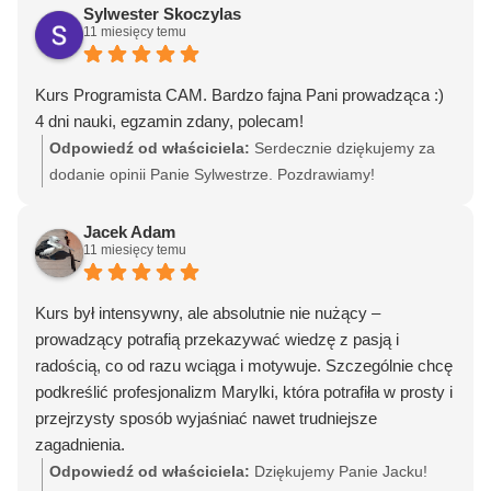
us.
Sylwester Skoczylas
11 miesięcy temu
Kurs Programista CAM. Bardzo fajna Pani prowadząca :)
4 dni nauki, egzamin zdany, polecam!
Odpowiedź od właściciela:
Serdecznie dziękujemy za
dodanie opinii Panie Sylwestrze. Pozdrawiamy!
Jacek Adam
11 miesięcy temu
Kurs był intensywny, ale absolutnie nie nużący –
prowadzący potrafią przekazywać wiedzę z pasją i
radością, co od razu wciąga i motywuje. Szczególnie chcę
podkreślić profesjonalizm Marylki, która potrafiła w prosty i
przejrzysty sposób wyjaśniać nawet trudniejsze
zagadnienia.
Część praktyczna była ogromnym atutem – pozwoliła mi
Odpowiedź od właściciela:
Dziękujemy Panie Jacku!