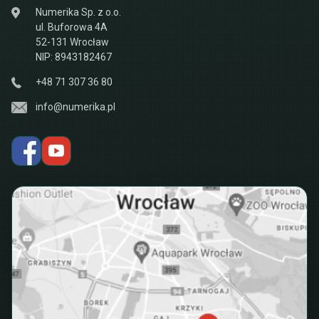
Numerika Sp. z o.o.
ul. Buforowa 4A
52-131 Wrocław
NIP: 8943182467
+48 71 307 36 80
info@numerika.pl