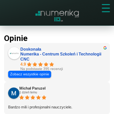
Opinie
Doskonała
Numerika - Centrum Szkoleń i Technologii
CNC
4.9
Na podstawie 395 recenzji
Zobacz wszystkie opinie
Michał Paruzel
1 dzień temu
Bardzo mili i profesjonalni nauczyciele.