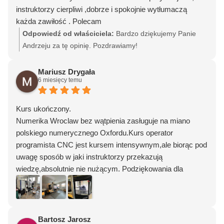
narzędziami pomiarowymi i inni bardziej praktycznymi
łebkach". Panie Tomaszu, dziękujemy za wybór naszej
instruktorzy cierpliwi ,dobrze i spokojnie wytłumaczą
elementami związanymi z zagadnieniem CNC.
firmy i zapraszamy w przyszłości :)
każda zawiłość . Polecam
8 dni konkretnej nauki. Wymagająco, ale zdecydowanie
Odpowiedź od właściciela:
Bardzo dziękujemy Panie
warto. Jeśli będę chciał dalej rozwijać swoje umiejętności,
Andrzeju za tę opinię. Pozdrawiamy!
to na pewno tu wrócę.
Mariusz Drygała
6 miesięcy temu
Kurs ukończony.
Numerika Wroclaw bez wątpienia zasługuje na miano
polskiego numerycznego Oxfordu.Kurs operator
programista CNC jest kursem intensywnym,ale biorąc pod
uwagę sposób w jaki instruktorzy przekazują
wiedzę,absolutnie nie nużącym. Podziękowania dla
instruktorów: Michala,Grzegorza i Maćka,którzy w tak
rozległej dziedzinie jak obrabiarki CNC nie mają sobie
równych. Podziękowania również dla Pani Maryli,która
swoim uśmiechem i miłym "dzień dobry" rozpoczynała
Bartosz Jarosz