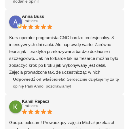
dodanie opinii!
Anna Buss
1 rok temu
Kurs operator programista CNC bardzo profesjonalny. 8
intensywnych dni nauki. Ale naprawdę warto. Zarówno
teoria jak i praktyka przekazywana bardzo dokładnie i
szczegółowo. Jak na torkarce tak na frezarce można było
zobaczyć krok po kroku jak wykonywany jest detal.
Zajęcia prowadzone tak, że uczestnicząc w nich
sumiennie i przyswajając przekazywaną wiedzę jest się
Odpowiedź od właściciela:
Serdecznie dziękujemy za tę
dobrze przygotowanym do egzaminu. Każdy z
opinię Pani Anno, pozdrawiamy!
prowadzących jest świetny ale Michał to najlepszy
instruktor z jakim kiedykolwiek miałam przyjemność się
Kamil Rapacz
1 rok temu
spotkać. Ogromną wiedzę, którą posiada przekazywał w
bardzo przyjemny sposób. Bardzo pozytywny człowiek.
Mile będę wspominała zajęcia z Michalem na tokarce i
Gorąco polecam! Prowadzący zajęcia Michał przekazał
oczywiście z "grupą wsparcia"