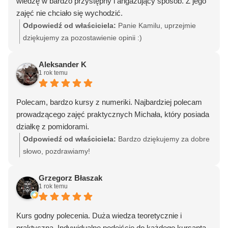
wiedzę w bardzo przystępny i angażujący sposób. Z jego
zajęć nie chciało się wychodzić.
Odpowiedź od właściciela:
Panie Kamilu, uprzejmie
dziękujemy za pozostawienie opinii :)
Aleksander K
1 rok temu
Polecam, bardzo kursy z numeriki. Najbardziej polecam
prowadzącego zajęć praktycznych Michała, który posiada
działkę z pomidorami.
Odpowiedź od właściciela:
Bardzo dziękujemy za dobre
słowo, pozdrawiamy!
Grzegorz Błaszak
1 rok temu
Kurs godny polecenia. Duża wiedza teoretycznie i
praktyczna. Indywidualne podejście do każdego kursanta.