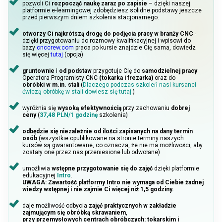
pozwoli Ci
rozpocząć naukę zaraz po zapisie
– dzięki naszej
platformie e-learningowej zdobędziesz solidne podstawy jeszcze
przed pierwszym dniem szkolenia stacjonarnego.
otworzy Ci najkrótszą drogę do podjęcia pracy w branży CNC
-
dzięki przygotowaniu do rozmowy kwalifikacyjnej i wpisowi do
bazy
cnccrew.com
praca po kursie znajdzie Cię sama, dowiedz
się więcej
tutaj
(opcja)
gruntownie
i
od podstaw
przygotuje Cię do
samodzielnej pracy
Operatora Programisty CNC
(tokarka i frezarka)
oraz do
obróbki w m.in. stali
(
Dlaczego podczas szkoleń nasi kursanci
ćwiczą obróbkę w stali dowiesz się tutaj.
)
wyróżnia się
wysoką efektywnością
przy zachowaniu
dobrej
ceny
(
37,48 PLN/1 godzinę
szkolenia)
odbędzie się niezależnie od ilości zapisanych na dany termin
osób
(wszystkie opublikowane na stronie terminy naszych
kursów są gwarantowane, co oznacza, że nie ma możliwości, aby
zostały one przez nas przeniesione lub odwołane)
umożliwia
wstępne przygotowanie się do zajęć
dzięki platformie
edukacyjnej
Intro
.
UWAGA: Zawartość platformy Intro nie wymaga od Ciebie żadnej
wiedzy wstępnej i nie zajmie Ci więcej niż 1,5 godziny.
daje możliwość odbycia
zajęć praktycznych w zakładzie
zajmującym się obróbką skrawaniem
,
przy przemysłowych centrach obróbczych: tokarskim i