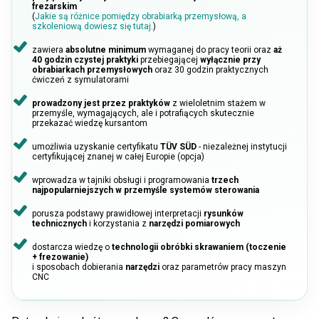
frezarskim
(
Jakie są różnice pomiędzy obrabiarką przemysłową, a
szkoleniową dowiesz się tutaj.
)
zawiera
absolutne minimum
wymaganej do pracy teorii oraz
aż
40 godzin czystej praktyki
przebiegającej
wyłącznie przy
obrabiarkach przemysłowych
oraz 30 godzin praktycznych
ćwiczeń z symulatorami
prowadzony jest przez praktyków
z wieloletnim stażem w
przemyśle, wymagających, ale i potrafiących skutecznie
przekazać wiedzę kursantom
umożliwia uzyskanie certyfikatu
TÜV SÜD
- niezależnej instytucji
certyfikującej znanej w całej Europie (opcja)
wprowadza w tajniki obsługi i programowania
trzech
najpopularniejszych w przemyśle systemów sterowania
porusza podstawy prawidłowej interpretacji
rysunków
technicznych
i korzystania z
narzędzi pomiarowych
dostarcza wiedzę o
technologii obróbki skrawaniem (toczenie
+ frezowanie)
i sposobach dobierania
narzędzi
oraz parametrów pracy maszyn
CNC