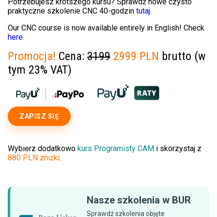
Potrzebujesz krótszego kursu? Sprawdź nowe czysto
praktyczne szkolenie CNC 40-godzin
tutaj
.
Our CNC course is now available entirely in English! Check
here
Promocja!
Cena:
3199
2999 PLN
brutto (w
tym 23% VAT)
ZAPISZ SIĘ
Wybierz dodatkowo
kurs Programisty CAM
i skorzystaj z
880 PLN zniżki
.
Nasze szkolenia w BUR
Sprawdź szkolenia objęte