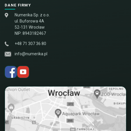
DANE FIRMY
Numerika Sp. z o.o.
ul. Buforowa 4A
52-131 Wrocław
NIP: 8943182467
+48 71 307 36 80
info@numerika.pl