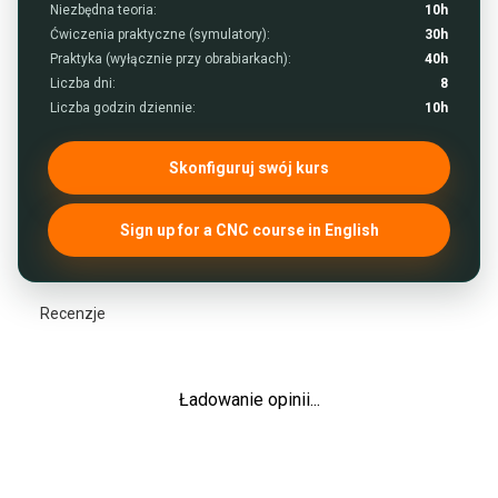
Niezbędna teoria:
10h
Ćwiczenia praktyczne (symulatory):
30h
Praktyka (wyłącznie przy obrabiarkach):
40h
Liczba dni:
8
Liczba godzin dziennie:
10h
Skonfiguruj swój kurs
Sign up for a CNC course in English
Recenzje
Ładowanie opinii...