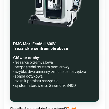
DMG Mori EcoMill 600V
frezarskie centrum obróbcze
Główne cechy:
-frezarka przemysłowa
-bezpośredni system pomiarowy
-szybki, dwuramienny zmieniacz narzędzia
-sonda dotykowa
-czujnik pomiaru narzędzia
-system sterowania: Sinumerik 840D
Chciałbyś dowiedzieć się więcej?
Tutaj