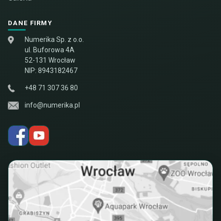
DANE FIRMY
Numerika Sp. z o.o.
ul. Buforowa 4A
52-131 Wrocław
NIP: 8943182467
+48 71 307 36 80
info@numerika.pl