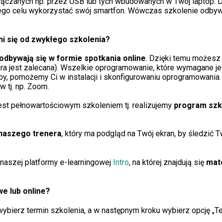
ączanych np. przez USB lub tych wbudowanych w Twój laptop. D
 tego celu wykorzystać swój smartfon. Wówczas szkolenie odbyw
i się od zwykłego szkolenia?
 odbywają się w formie spotkania online
. Dzięki temu możesz 
ra jest zalecana). Wszelkie oprogramowanie, które wymagane je
by, pomożemy Ci w instalacji i skonfigurowaniu oprogramowania.
 tj. np. Zoom.
jest pełnowartościowym szkoleniem tj. realizujemy
program szk
naszego trenera
, który ma podgląd na Twój ekran, by śledzić
naszej platformy e-learningowej
Intro
, na której znajdują się
mat
we lub online?
bierz termin szkolenia, a w następnym kroku wybierz opcję „Teo