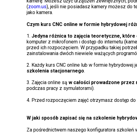
kamerę. Możesz użyć urządzeń zewnętrznych, podł
(
zoom.us
), jeśli nie posiadasz kamery możesz do
jako kamera.
Czym kurs CNC online w formie hybrydowej różn
1.
Jedyna różnica to zajęcia teoretyczne, które
komputer z mikrofonem i dostęp do internetu (kame
przed ich rozpoczęciem. W przypadku takiej potrze
zainstalowania dwóch niewiele ważących programów
2. Każdy kurs CNC online lub w formie hybrydowej 
szkolenia stacjonarnego
.
3. Zajęcia online są
w całości prowadzone przez 
podczas pracy z symulatorami).
4. Przed rozpoczęciem zajęć otrzymasz dostęp do 
W jaki sposób zapisać się na szkolenie hybrydo
Za pośrednictwem naszego konfiguratora szkoleń wy