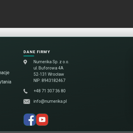
DANE FIRMY
Numerika Sp. z o.o.
ul. Buforowa 4A
macje
52-131 Wrocław
NIP: 8943182467
tania
+48 71 307 36 80
info@numerika.pl