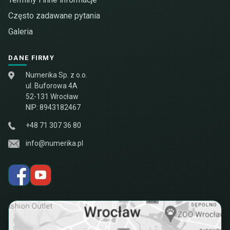
Często zadawane pytania
Galeria
DANE FIRMY
Numerika Sp. z o.o.
ul. Buforowa 4A
52-131 Wrocław
NIP: 8943182467
+48 71 307 36 80
info@numerika.pl