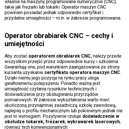
właśnie na maszyny programowane numerycznie (CNC),
takie jak frezarki lub tokarki. Operator maszyn CNC
powinien posiadać jednak odpowiedni certyfikat i
przydatne umiejętności – m.in. w zakresie programowania.
Operator obrabiarek CNC – cechy i
umiejętności
Aby zostać
operatorem obrabiarek CNC,
należy przede
wszystkim przejść przez odpowiednie kursy i szkolenia.
Gwarantują one, pod warunkiem zaangażowania ze strony
kursanta uzyskanie
certyfikatu operatora maszyn CNC
.
Dzięki niemu jego pozycja na rynku pracy ulega
gwałtownemu polepszeniu. Ponadto ważna jest
umiejętność czytania rysunków technicznych i
doświadczenie przy obsługiwaniu przyrządów
pomiarowych. W zakresie wykształcenia warto mieć
ukończoną przynajmniej zasadniczą szkołę zawodową,
najlepiej o profilu mechanicznym lub pokrewnym jednak nie
jest to wymogiem. Pozytywnie rzutuje
doświadczenie w
obsłudze tokarek, frezarek
,
wykrawarek laserowych
,
również tych konwencjonalnych.