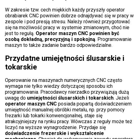
W zakresie tzw. cech miękkich każdy przyszły operator
obrabiarek CNC powinien dobrze odnajdywać się w pracy w
zespole i pod presją stresu. Należy również przygotować
się na możliwość pracy w systemie zmianowym, choć nie
jest to regułą.
Operator maszyn CNC powinien być
osobą dokładną, precyzyjną i spokojną
. Programowanie
maszyn to także zadanie bardzo odpowiedzialne.
Przydatne umiejętności ślusarskie i
tokarskie
Operowanie na maszynach numerycznych CNC często
wymaga nie tylko wiedzy dotyczącej sposobu ich
programowania. Pracodawcy nierzadko przywiązują dużą
uwagę do
umiejętności ślusarskich i tokarskich
. Jeżeli
operator maszyn CNC
posiada popartą doświadczeniem
umiejętność manualnej obróbki metalu, np. przy pomocy
frezarki lub tokarki konwencjonalnej, staje się
atrakcyjniejszy na rynku pracy. Wówczas z reguły może też
liczyć na wyższe wynagrodzenie. Przydaje się
doświadczenie frezerskie i wykształcenie