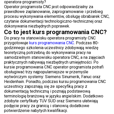
operatora-programisty?
Operator programista CNC jest odpowiedzialny za
prawidłowe zaplanowanie, zaprogramowanie i przebieg
procesu wykonywania elementów, obsługę obrabiarek CNC,
czytanie dokumentacji technologiczno-technicznej oraz
dokonywania niezbędnych poprawek.
Co to jest kurs programowania CNC?
Do pracy na stanowisku operatora programisty CNC
przygotowuje
kurs programowania CNC
. Podczas 80-
godzinnego szkolenia uczestnicy zdobywają wiedzę
teoretyczną potrzebną do wykonywania pracy na
samodzielnym stanowisku operatora CNC, a na zajęciach
praktycznych nabywają niezbędnych umiejętności. Po
kursie programowania CNC operator-programista potrafi
obsługiwać trzy najpopularniejsze w przemyśle
wytwórczym systemy: Siemens Sinumerik, Fanuc oraz
Heidenhain. Ponadto, podczas kursu programowania CNC
uczestnicy zapoznają się ze specyfiką pracy z
dokumentacją techniczną i poznają podstawową
terminologię branżową w języku angielskim. Dodatkowo
zdobyte certyfikaty TUV SUD oraz Siemens ułatwiają
podjęcie pracy za granicą i stanowią dodatkowe
potwierdzenie nabytych kwalifikacji.