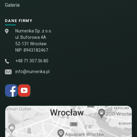
Galeria
DANE FIRMY
Numerika Sp. z o.o.
ul. Buforowa 4A
52-131 Wrocław
NIP: 8943182467
+48 71 307 36 80
info@numerika.pl