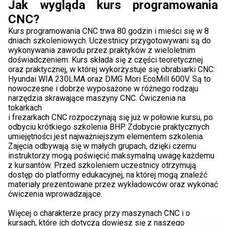
Jak wygląda kurs programowania
CNC?
Kurs programowania CNC trwa 80 godzin i mieści się w 8
dniach szkoleniowych. Uczestnicy przygotowywani są do
wykonywania zawodu przez praktyków z wieloletnim
doświadczeniem. Kurs składa się z części teoretycznej
oraz praktycznej, w której wykorzystuje się obrabiarki CNC:
Hyundai WIA 230LMA oraz DMG Mori EcoMill 600V. Są to
nowoczesne i dobrze wyposażone w różnego rodzaju
narzędzia skrawające maszyny CNC. Ćwiczenia na
tokarkach
i frezarkach CNC rozpoczynają się już w połowie kursu, po
odbyciu krótkiego szkolenia BHP. Zdobycie praktycznych
umiejętności jest najważniejszym elementem szkolenia.
Zajęcia odbywają się w małych grupach, dzięki czemu
instruktorzy mogą poświęcić maksymalną uwagę każdemu
z kursantów. Przed szkoleniem uczestnicy otrzymują
dostęp do platformy edukacyjnej, na której mogą znaleźć
materiały prezentowane przez wykładowców oraz wykonać
ćwiczenia wprowadzające.
.
Więcej o charakterze pracy przy maszynach CNC i o
kursach, które ich dotyczą dowiesz się z naszego