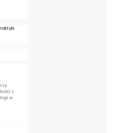
raktyki
dczy
kości z
ogii w