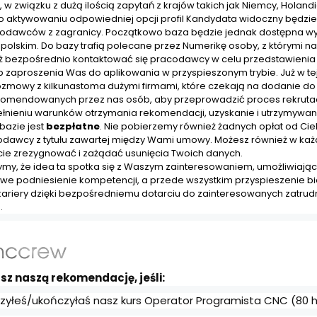
 w związku z dużą ilością zapytań z krajów takich jak Niemcy, Holandi
o aktywowaniu odpowiedniej opcji profil Kandydata widoczny będzie
codawców z zagranicy. Początkowo baza będzie jednak dostępna wy
 polskim. Do bazy trafią polecane przez Numerikę osoby, z którymi n
ż bezpośrednio kontaktować się pracodawcy w celu przedstawienia 
b zaproszenia Was do aplikowania w przyspieszonym trybie. Już w tej
ozmowy z kilkunastoma dużymi firmami, które czekają na dodanie do
komendowanych przez nas osób, aby przeprowadzić proces rekrutac
nieniu warunków otrzymania rekomendacji, uzyskanie i utrzymywan
bazie jest
bezpłatne
. Nie pobierzemy również żadnych opłat od Cie
odawcy z tytułu zawartej między Wami umowy. Możesz również w ka
e zrezygnować i zażądać usunięcia Twoich danych.
y, że idea ta spotka się z Waszym zainteresowaniem, umożliwiaj
we podniesienie kompetencji, a przede wszystkim przyspieszenie b
kariery dzięki bezpośredniemu dotarciu do zainteresowanych zatru
.
sz naszą rekomendację, jeśli:
zyłeś/ukończyłaś nasz kurs Operator Programista CNC (80 