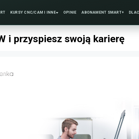
ART
KURSY CNC/CAM
I INNE
OPINIE
ABONAMENT
SMART+
DLAC
i przyspiesz swoją karierę