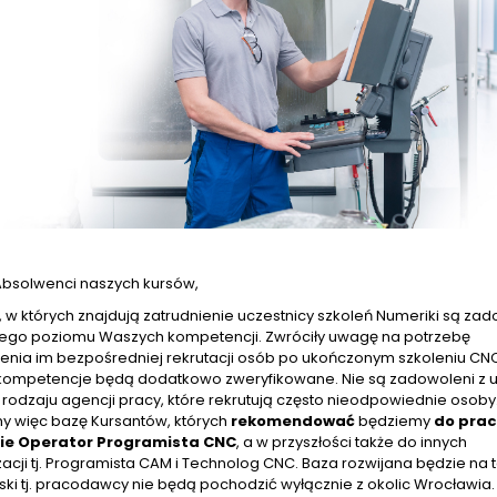
Absolwenci naszych kursów,
 których znajdują zatrudnienie uczestnicy szkoleń Numeriki są za
iego poziomu Waszych kompetencji. Zwróciły uwagę na potrzebę
enia im bezpośredniej rekrutacji osób po ukończonym szkoleniu CN
 kompetencje będą dodatkowo zweryfikowane. Nie są zadowoleni z u
rodzaju agencji pracy, które rekrutują często nieodpowiednie osoby
y więc bazę Kursantów, których
rekomendować
będziemy
do prac
ie Operator Programista CNC
, a w przyszłości także do innych
zacji tj. Programista CAM i Technolog CNC. Baza rozwijana będzie na 
lski tj. pracodawcy nie będą pochodzić wyłącznie z okolic Wrocławia.