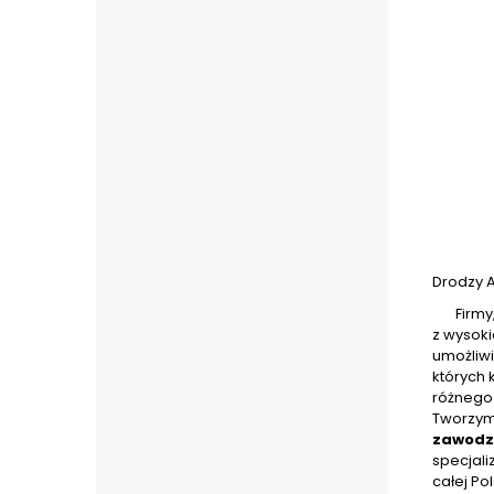
Drodzy 
Firmy, w
z wysok
umożliwi
których
różnego 
Tworzym
zawodz
specjali
całej Po