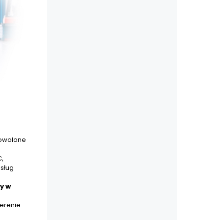
dowolone
C,
sług
.
y w
terenie