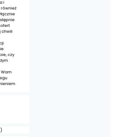
a i
 również
łącznie
astępnie
ofert
 chwili
ji.
ie
bie, czy
żdym
ąc Wam
iegu
dnieniem
h)