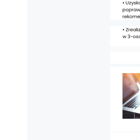
• Uzysk
popraw
rekome
• Zreal
w 3-oso