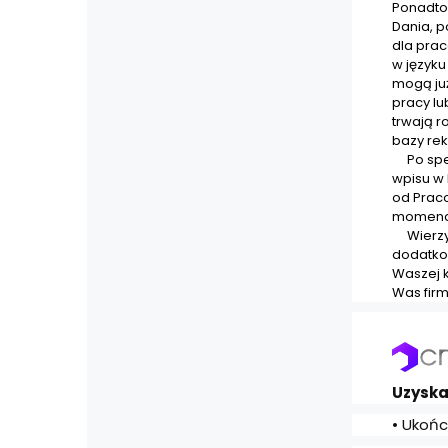
Ponadto,
Dania, p
dla pra
w języku
mogą ju
pracy lu
trwają r
bazy re
Po speł
wpisu w 
od Prac
momenci
Wierzym
dodatko
Waszej 
Was firm
Uzyska
• Ukońc