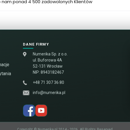
o nam ponad 4 500 zadowolonych Klientów
DANE FIRMY
Numerika Sp. z o.o.
ul. Buforowa 4A
macje
52-131 Wrocław
NIP: 8943182467
tania
+48 71 307 36 80
info@numerika.pl
Copyright © Numerika.pl 2014 - 2026, All Rights Reserved