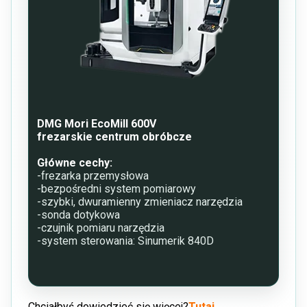
DMG Mori EcoMill 600V
frezarskie centrum obróbcze
Główne cechy:
-frezarka przemysłowa
-bezpośredni system pomiarowy
-szybki, dwuramienny zmieniacz narzędzia
-sonda dotykowa
-czujnik pomiaru narzędzia
-system sterowania: Sinumerik 840D
Chciałbyś dowiedzieć się więcej?
Tutaj