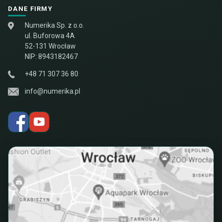
DANE FIRMY
Numerika Sp. z o.o.
ul. Buforowa 4A
52-131 Wrocław
NIP: 8943182467
+48 71 307 36 80
info@numerika.pl