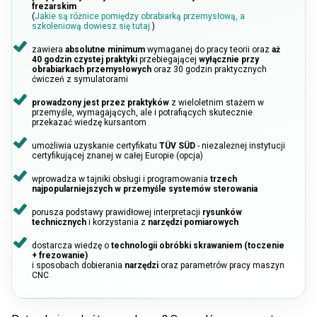
frezarskim
(
Jakie są różnice pomiędzy obrabiarką przemysłową, a
szkoleniową dowiesz się tutaj.
)
zawiera
absolutne minimum
wymaganej do pracy teorii oraz
aż
40 godzin czystej praktyki
przebiegającej
wyłącznie przy
obrabiarkach przemysłowych
oraz 30 godzin praktycznych
ćwiczeń z symulatorami
prowadzony jest przez praktyków
z wieloletnim stażem w
przemyśle, wymagających, ale i potrafiących skutecznie
przekazać wiedzę kursantom
umożliwia uzyskanie certyfikatu
TÜV SÜD
- niezależnej instytucji
certyfikującej znanej w całej Europie (opcja)
wprowadza w tajniki obsługi i programowania
trzech
najpopularniejszych w przemyśle systemów sterowania
porusza podstawy prawidłowej interpretacji
rysunków
technicznych
i korzystania z
narzędzi pomiarowych
dostarcza wiedzę o
technologii obróbki skrawaniem (toczenie
+ frezowanie)
i sposobach dobierania
narzędzi
oraz parametrów pracy maszyn
CNC