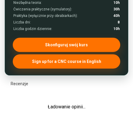
Niezbędna teoria:
10h
Ćwiczenia praktyczne (symulatory):
30h
Praktyka (wyłącznie przy obrabiarkach):
40h
Liczba dni:
8
Liczba godzin dziennie:
10h
Skonfiguruj swój kurs
Sign up for a CNC course in English
Recenzje
Ładowanie opinii...