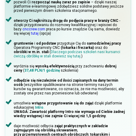
pozwoli Ci
rozpocząć naukę zaraz po zapisie
– dzięki naszej
platformie e-learningowej zdobędziesz solidne podstawy jeszcze
przed pierwszym dniem szkolenia stacjonarnego.
otworzy Ci najkrótszą drogę do podjęcia pracy w branży CNC
-
dzięki przygotowaniu do rozmowy kwalifikacyjnej i wpisowi do
bazy
cnccrew.com
praca po kursie znajdzie Cię sama, dowiedz
się więcej
tutaj
(opcja)
gruntownie
i
od podstaw
przygotuje Cię do
samodzielnej pracy
Operatora Programisty CNC
(tokarka i frezarka)
oraz do
obróbki w m.in. stali
(
Dlaczego podczas szkoleń nasi kursanci
ćwiczą obróbkę w stali dowiesz się tutaj.
)
wyróżnia się
wysoką efektywnością
przy zachowaniu
dobrej
ceny
(
37,48 PLN/1 godzinę
szkolenia)
odbędzie się niezależnie od ilości zapisanych na dany termin
osób
(wszystkie opublikowane na stronie terminy naszych
kursów są gwarantowane, co oznacza, że nie ma możliwości, aby
zostały one przez nas przeniesione lub odwołane)
umożliwia
wstępne przygotowanie się do zajęć
dzięki platformie
edukacyjnej
Intro
.
UWAGA: Zawartość platformy Intro nie wymaga od Ciebie żadnej
wiedzy wstępnej i nie zajmie Ci więcej niż 1,5 godziny.
daje możliwość odbycia
zajęć praktycznych w zakładzie
zajmującym się obróbką skrawaniem
,
przy przemysłowych centrach obróbczych: tokarskim i