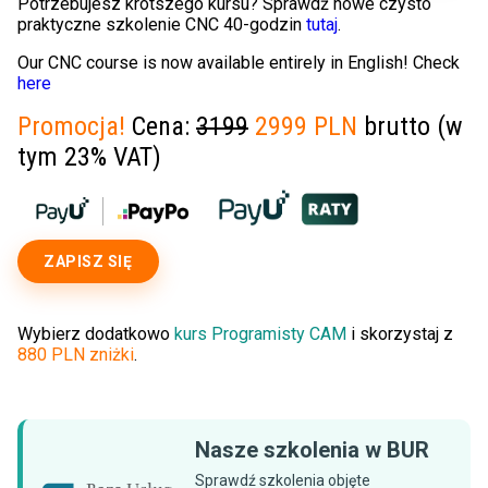
Potrzebujesz krótszego kursu? Sprawdź nowe czysto
praktyczne szkolenie CNC 40-godzin
tutaj
.
Our CNC course is now available entirely in English! Check
here
Promocja!
Cena:
3199
2999 PLN
brutto (w
tym 23% VAT)
ZAPISZ SIĘ
Wybierz dodatkowo
kurs Programisty CAM
i skorzystaj z
880 PLN zniżki
.
Nasze szkolenia w BUR
Sprawdź szkolenia objęte